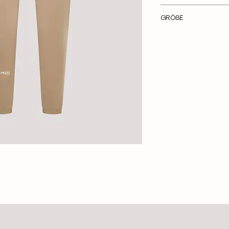
UNISEX FIT
GRÖßE
100% Organic Baum
320 gsm
Nils ist 1,85m und trä
Hallenkind Stick
Alica ist 1,69m und t