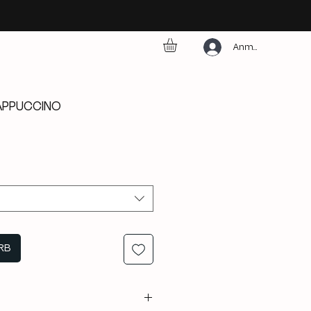
Anmelden
APPUCCINO
RB