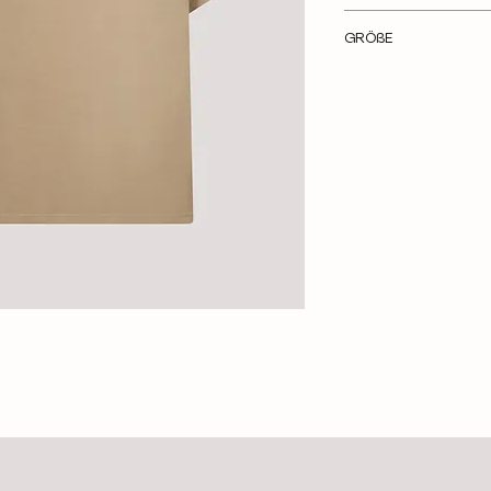
UNISEX OVERSIZED 
GRÖßE
100% Organic Baum
250 gsm
Nils ist 1,85m und trä
Hallenkind Stick
Alica ist 1,69m und t