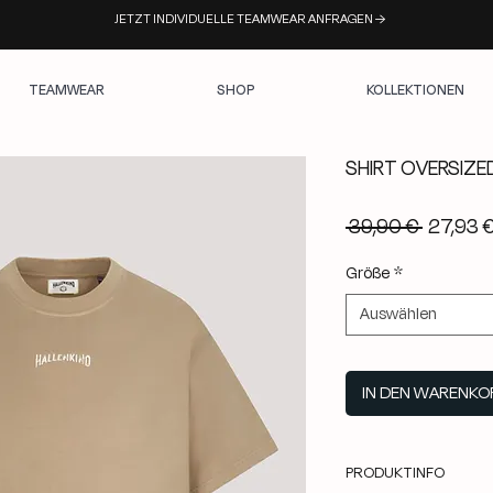
JETZT INDIVIDUELLE TEAMWEAR ANFRAGEN →
TEAMWEAR
SHOP
KOLLEKTIONEN
SHIRT OVERSIZ
Standar
 39,90 € 
27,93 
Größe
*
Auswählen
IN DEN WARENKO
PRODUKTINFO