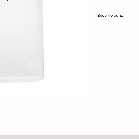
Beschreibung
Sportliche Passform
100% Baumwolle
160 g/m²
30 °C waschbar