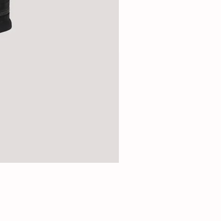
Active
Premium
Socken
3er
Pack